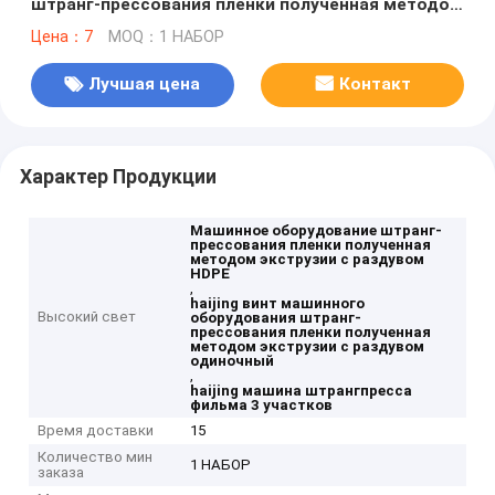
штранг-прессования пленки полученная методом
экструзии с раздувом PE HDPE одиночный
Цена：7
MOQ：1 НАБОР
Лучшая цена
Контакт
Характер Продукции
Машинное оборудование штранг-
прессования пленки полученная
методом экструзии с раздувом
HDPE
,
haijing винт машинного
Высокий свет
оборудования штранг-
прессования пленки полученная
методом экструзии с раздувом
одиночный
,
haijing машина штрангпресса
фильма 3 участков
Время доставки
15
Количество мин
1 НАБОР
заказа