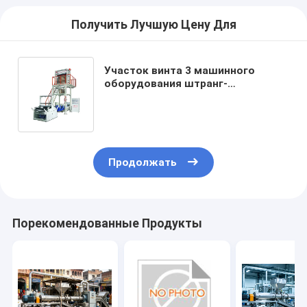
Получить Лучшую Цену Для
Участок винта 3 машинного
оборудования штранг-
прессования пленки полученная
методом экструзии с раздувом
PE HDPE одиночный
Продолжать
Порекомендованные Продукты