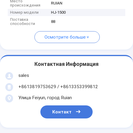
Место
RUIAN
происхождения
Номер модели
HJ-1500
Поставка
88
способности
Осмотрите больше
Контактная Информация
sales
+8613819753629 / +8613353399812
Улица Feiyun, город Ruian
Контакт