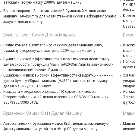
автоматическую маску 2000W делая машину
ПК HDP
бумажн
Высокоскоростной автоматический бумажный мешок делая
Компью
машину 160-420mm для хозяйственной сумки Packing#automatic
машину
закуски делая машину
Use#Sq
Бумага Носит Сумку Делая Машину
Бумаж
Полно бумага Auotmatic носит сумку делая машину 380V,
Высоко
бумажную коробку для завтрака 220V делая машину
машину
машин
Бумага высокой эффективности пневматическая носит сумку
Полнос
делая скорость продукции Machine#20-35m/min (в зависимости
сумку 
от возникновения случая бумаги)
Бумажный мешок высокой эффективности квадратный нижний
хозяйс
делая бумагу #Square машины (HJ550) нижнюю носит сумку
ультра
делая машину 570-1630mm
ультра
Квадрата мотора сервопривода ПК бумажный мешок
Автома
Programmable нижний делая аттестацию SGS BV ISO машины
Thickn
330/330L/330XL#CE
футбо
Бумажный Мешок Kraft Делая Машину
Машин
Автоматический бумажный мешок Kraft делая алюминиевую
Машина
фольгу машины, пищевой контейнер CE делая машину
нижня