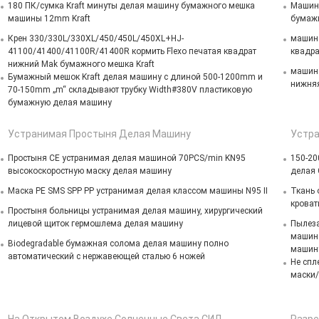
180 ПК/сумка Kraft минуты делая машину бумажного мешка
Машина
машины 12mm Kraft
бумаж
Крен 330/330L/330XL/450/450L/450XL+HJ-
машин
41100/41400/41100R/41400R кормить Flexo печатая квадрат
квадра
нижний Mak бумажного мешка Kraft
машина
Бумажный мешок Kraft делая машину с длиной 500-1200mm и
нижня
70-150mm „m“ складывают трубку Width#380V пластиковую
бумажную делая машину
Устранимая Простыня Делая Машину
Устра
Простыня CE устранимая делая машиной 70PCS/min KN95
150-20
высокоскоростную маску делая машину
делая 
Маска PE SMS SPP PP устранимая делая классом машины N95 II
Ткань 
кроват
Простыня больницы устранимая делая машину, хирургический
лицевой щиток гермошлема делая машину
Пылеза
машино
Biodegradable бумажная солома делая машину полно
машин
автоматический с нержавеющей сталью 6 ножей
Не спл
маски/