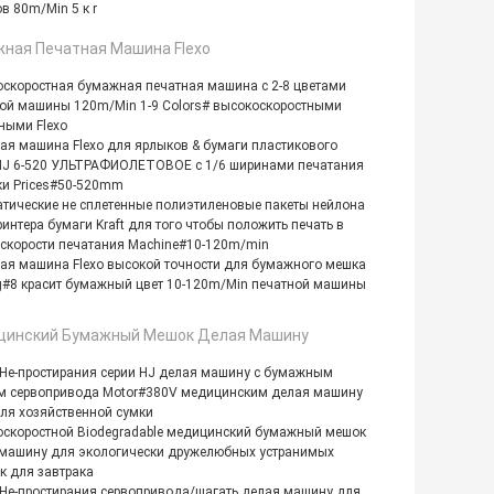
в 80m/Min 5 к r
ная Печатная Машина Flexo
скоростная бумажная печатная машина с 2-8 цветами
ой машины 120m/Min 1-9 Colors# высокоскоростными
ыми Flexo
ая машина Flexo для ярлыков & бумаги пластикового
 HJ 6-520 УЛЬТРАФИОЛЕТОВОЕ с 1/6 ширинами печатания
и Prices#50-520mm
тические не сплетенные полиэтиленовые пакеты нейлона
ринтера бумаги Kraft для того чтобы положить печать в
скорости печатания Machine#10-120m/min
ая машина Flexo высокой точности для бумажного мешка
ng#8 красит бумажный цвет 10-120m/Min печатной машины
цинский Бумажный Мешок Делая Машину
Не-простирания серии HJ делая машину с бумажным
 сервопривода Motor#380V медицинским делая машину
ля хозяйственной сумки
скоростной Biodegradable медицинский бумажный мешок
машину для экологически дружелюбных устранимых
к для завтрака
Не-простирания сервопривода/шагать делая машину для