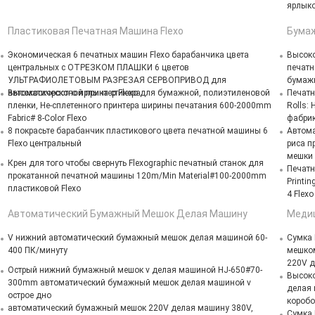
ярлыко
Пластиковая Печатная Машина Flexo
Бумаж
Экономическая 6 печатных машин Flexo барабанчика цвета
Высоко
центральных с ОТРЕЗКОМ ПЛАШКИ 6 цветов
печатн
УЛЬТРАФИОЛЕТОВЫМ РАЗРЕЗАЯ СЕРВОПРИВОД для
бумажн
автоматического ярлыка стикера
Высокоскоростной принтер Flexo для бумажной, полиэтиленовой
Печатн
пленки, Не-сплетенного принтера ширины печатания 600-2000mm
Rolls:
Fabric# 8-Color Flexo
фабрик
8 покрасьте барабанчик пластикового цвета печатной машины 6
Автома
Flexo центральный
риса п
мешки 
Крен для того чтобы свернуть Flexographic печатный станок для
Печатн
прокатанной печатной машины 120m/Min Material#100-2000mm
Printi
пластиковой Flexo
4 Flexo
Автоматический Бумажный Мешок Делая Машину
Меди
V нижний автоматический бумажный мешок делая машиной 60-
Сумка 
400 ПК/минуту
мешком
220V д
Острый нижний бумажный мешок v делая машиной HJ-650#70-
Высоко
300mm автоматический бумажный мешок делая машиной v
делая 
острое дно
коробо
автоматический бумажный мешок 220V делая машину 380V,
Сумка 