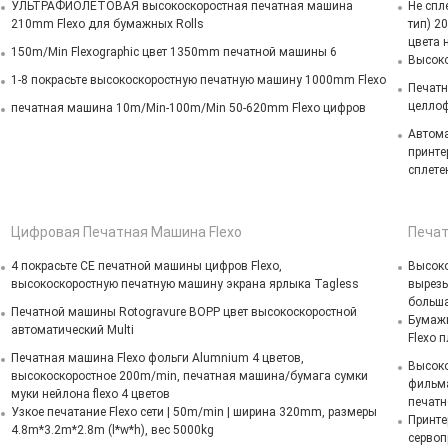
УЛЬТРАФИОЛЕТОВАЯ высокоскоростная печатная машина
Не спл
210mm Flexo для бумажных Rolls
тип) 2
цвета 
150m/Min Flexographic цвет 1350mm печатной машины 6
Высоко
1-8 покрасьте высокоскоростную печатную машину 1000mm Flexo
Печатн
целлоф
печатная машина 10m/Min-100m/Min 50-620mm Flexo цифров
Автома
принте
сплете
Цифровая Печатная Машина Flexo
Печат
4 покрасьте CE печатной машины цифров Flexo,
Высоко
высокоскоростную печатную машину экрана ярлыка Tagless
вырезы
больша
Печатной машины Rotogravure BOPP цвет высокоскоростной
Бумажн
автоматический Multi
Flexo 
Печатная машина Flexo фольги Alumnium 4 цветов,
Высоко
высокоскоростное 200m/min, печатная машина/бумага сумки
фильм
муки нейлона flexo 4 цветов
печатн
Узкое печатание Flexo сети | 50m/min | ширина 320mm, размеры
Принте
4.8m*3.2m*2.8m (l*w*h), вес 5000kg
сервоп