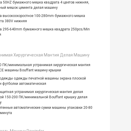
 50HZ бумажного мешка квадрата 4 цветов нижняя,
ный мешок цемента делая машину
а высокоскоростное 100-280mm бумажного мешка
та 380V нижняя
 295-640mm бумажного мешка квадрата 250pcs/Min
я
нимая Хирургическая Мантия Делая Машину
0 ПК/минимальная устранимая хирургическая мантия
CE машины Bouffant машину крышки
одежды одежды печатной машины экрана плоской
и футболки автоматическая
щитная устранимая хирургическая мантия делая
й 150-200 ПК/минимальной Bouffant крышку делая
у
етенные автоматические сумки машины упаковки 20-80
минута