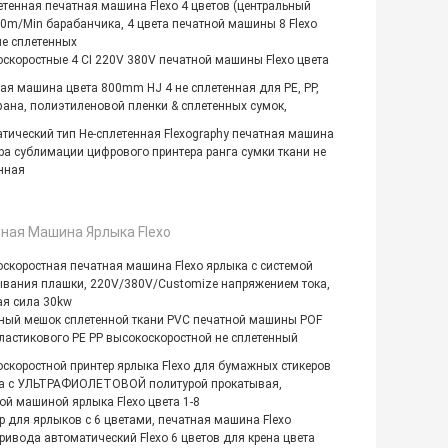
етенная печатная машина Flexo 4 цветов (центральный
00m/Min барабанчика, 4 цвета печатной машины 8 Flexo
не сплетенных
скоростные 4 CI 220V 380V печатной машины Flexo цвета
ая машина цвета 800mm HJ 4 не сплетенная для PE, PP,
ана, полиэтиленовой пленки & сплетенных сумок,
тический тип Не-сплетенная Flexography печатная машина
ра сублимации цифрового принтера ранга сумки ткани не
нная
ная Машина Ярлыка Flexo
скоростная печатная машина Flexo ярлыка с системой
вания плашки, 220V/380V/Customize напряжением тока,
я сила 30kw
ый мешок сплетенной ткани PVC печатной машины POF
пластикового PE PP высокоскоростной не сплетенный
скоростной принтер ярлыка Flexo для бумажных стикеров
а с УЛЬТРАФИОЛЕТОВОЙ политурой прокатывая,
ой машиной ярлыка Flexo цвета 1-8
р для ярлыков с 6 цветами, печатная машина Flexo
ривода автоматический Flexo 6 цветов для крена цвета