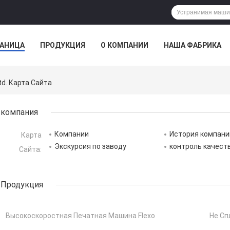
РАНИЦА
ПРОДУКЦИЯ
О КОМПАНИИ
НАША ФАБРИКА
ВСЕ СЛУЧАИ
Ltd. Карта Сайта
компания
Компании
История компани
Карта
Экскурсия по заводу
контроль качест
Сайта:
Продукция
Высокоскоростная Печатная Машина Flexo
Не Сп