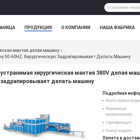
РАНИЦА
ПРОДУКЦИЯ
О КОМПАНИИ
НАША ФАБРИКА
ВСЕ СЛУЧАИ
еская мантия делая машину
ну 50-60HZ, Хирургическую Задрапировывает Делать Машину
устранимая хирургическая мантия 380V делая маш
задрапировывает делать машину
Подробная инфор
Место происхожде
Фирменное
наименование:
Сертификация:
Номер модели:
Оплата и достав