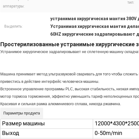
тип:
аппаратуры:
устранимая хирургическая мантия 380V
Устранимая хирургическая мантия дела
Выделить:
60HZ хирургические задрапировывают 
Простерилизованные устранимые хирургические
Устранимое хирургическое задрапировывает не сплетенную машину складча
Машина принимает метод ультразвуковой сваривать для
того чтобы
сложить
привестись в действие интерфейс человеческ-машины.
Встроенное управление программы PLC, высокая стабильность, низкая импо
мотор тормоза торможения, эффектно уменьшить тариф неполноценных про
Красивая и сильная рамка алюминиевого сплава, никогда ржавчина.
Параметры продукта
Размер машины
12000*4300*25
Выход
0-50m/min