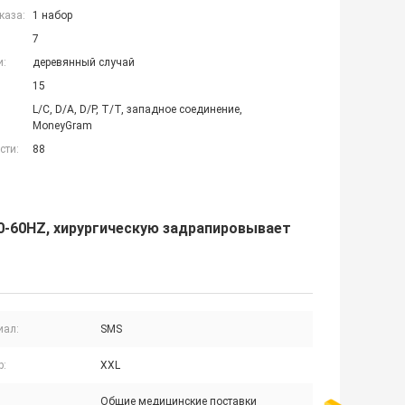
каза:
1 набор
7
и:
деревянный случай
15
L/C, D/A, D/P, T/T, западное соединение,
MoneyGram
сти:
88
0-60HZ, хирургическую задрапировывает
иал:
SMS
р:
XXL
Общие медицинские поставки