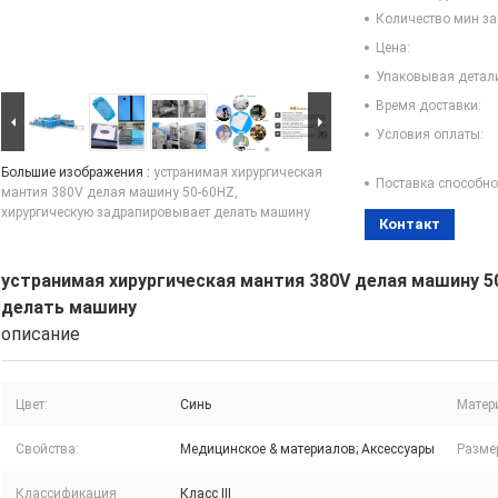
Количество мин за
Цена:
Упаковывая детал
Время доставки:
Условия оплаты:
Большие изображения :
устранимая хирургическая
Поставка способно
мантия 380V делая машину 50-60HZ,
хирургическую задрапировывает делать машину
Контакт
устранимая хирургическая мантия 380V делая машину 5
делать машину
описание
Цвет:
Синь
Матер
Свойства:
Медицинское & материалов; Аксессуары
Разме
Классификация
Класс III