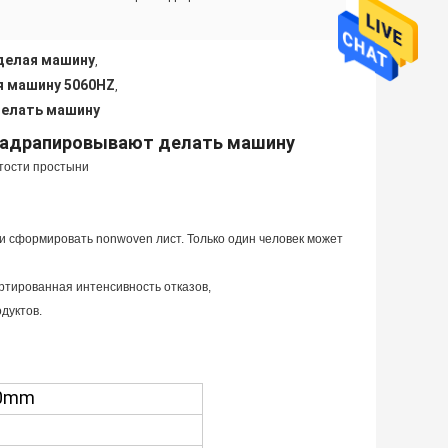
 делая машину
,
я машину 5060HZ
,
делать машину
 задрапировывают делать машину
тости простыни
 и сформировать nonwoven
лист. Только один человек может
ртированная интенсивность отказов,
дуктов.
00mm