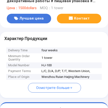
декоративные работы # пищевая упаковка #
одноразовая коробка для завтрака # процесс
Цена：1500dollars
MOQ：1 tower
клея-расплава
Лучшая цена
Контакт
Характер Продукции
Delivery Time
four weeks
Minimum Order
1 tower
Quantity
Model Number
HJ-100
Payment Terms
L/C, D/A, D/P, T/T, Western Union,
Place of Origin
Wenzhou Ruian Haijing Machinery
Осмотрите больше