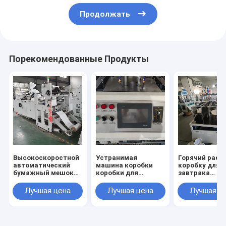
Продолжать
Порекомендованные Продукты
Высокоскоростной
Устранимая
Горячий расп
автоматический
машина коробки
коробку для
бумажный мешок
коробки для
завтрака
делая машину 160-
завтрака горячая
слипчивой ко
420mm для
плавит слипчивый
еды работ м
Лучшая цена
Лучшая цена
Лучшая ц
хозяйственной
процесс
коробки проц
сумки
декоративно
Packing#automatic
устранимую
закуски делая
машину