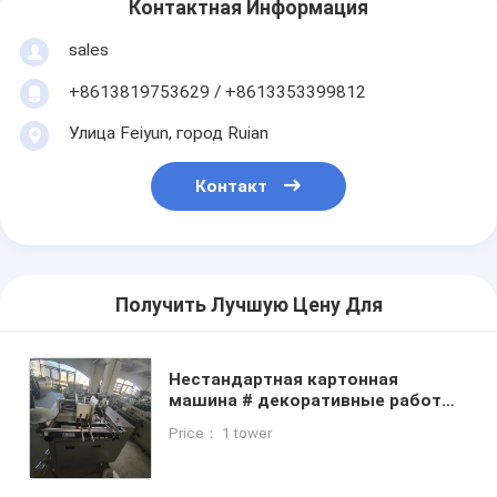
Контактная Информация
sales
+8613819753629 / +8613353399812
Улица Feiyun, город Ruian
Контакт
Получить Лучшую Цену Для
Нестандартная картонная
машина # декоративные работы
# пищевая упаковка #
Price： 1 tower
одноразовая коробка для
завтрака # процесс клея-
расплава