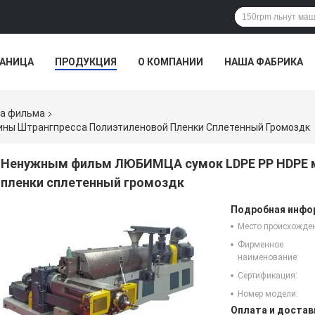
РАНИЦА
ПРОДУКЦИЯ
О КОМПАНИИ
НАША ФАБРИКА
ВСЕ СЛУЧАИ
а фильма
ны Штрангпресса Полиэтиленовой Пленки Сплетенный Громоздк
Ненужным фильм ЛЮБИМЦА сумок LDPE PP HDPE 
пленки сплетенный громоздк
Подробная инфор
Место происхожде
Фирменное
наименование:
Сертификация:
Номер модели:
Оплата и достав