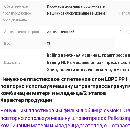
Обеспеченное
Инженеры доступные обслуживать
послепродажное
машинное оборудование за морем
Напря
обслуживание:
Автоматическая ранг:
Автоматический
Сила (
Вес:
8t
haijing ненужная машина штрангпресса
haijing HDPE машины штрангпресса фил
Выделить:
Завод пленки полученная методом экст
Ненужное пластиковое сплетенное слон LDPE PP 
повторно используя машину штрангпресса гранул
комбинации матери и младенца/2 этапов
Характер продукции
Ненужным пластиковым фильм любимца сумок LDPE
повторно используя машину штрангпресса Pelletizi
комбинации матери и младенца/2 этапов, с Compac