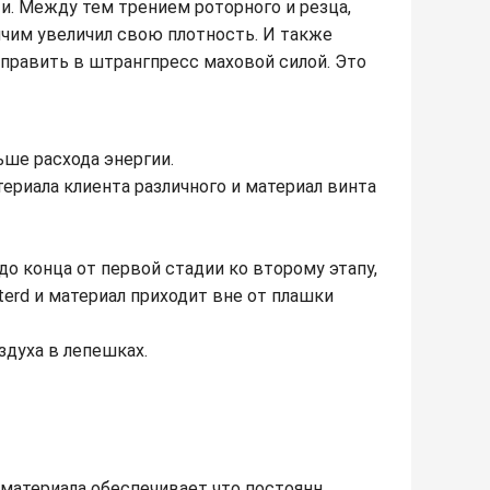
и. Между тем трением роторного и резца,
ячим увеличил свою плотность. И также
тправить в штрангпресс маховой силой. Это
ше расхода энергии.
ериала клиента различного и материал винта
до конца от первой стадии ко второму этапу,
terd и материал приходит вне от плашки
здуха в лепешках.
 материала обеспечивает что постоянн