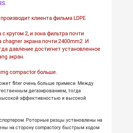
BS.
 производит клиента фильма LDPE
с кругом 2, и зона фильтра почти
а chagner экрана почти 2400mm2. И
огда давление достигнет установленное
ang экран.
limg compactor больше.
ожет fliter очень больше примеси. Между
тественным дегазированием, тогда
 высокой эффективностью и высокой
нспортером. Роторные резцы установлены на
ены на сторону compactory. быстрым ходом