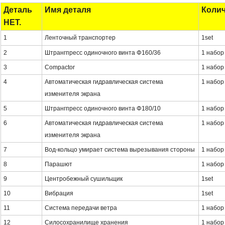
Деталь
Имя деталя
Коли
НЕТ.
1
Ленточный транспортер
1set
2
Штрангпресс одиночного винта Φ160/36
1 набор
3
Compactor
1 набор
4
Автоматическая гидравлическая система
1 набор
изменителя экрана
5
Штрангпресс одиночного винта Φ180/10
1 набор
6
Автоматическая гидравлическая система
1 набор
изменителя экрана
7
Вод-кольцо умирает система вырезывания стороны
1 набор
8
Парашют
1 набор
9
Центробежный сушильщик
1set
10
Вибрация
1set
11
Система передачи ветра
1 набор
12
Силосохранилище хранения
1 набор