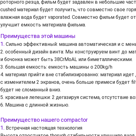
роторного резца, фильм будет задавлен в небольшие част
cushed материал будет получить, что совместно свое гор
влажная вода будет vaporated. Совместно фильм будет о
улучшит емкость материала фильма.
Преимущества этой машины
1.
Сильно эффективный: машина автоматическая и с мень
2. особенный дизайн винта: Мы конструируем винт до мат
и бочонка может быть 38CrMoAL или биметаллическими.
3. большая емкость: емкость машины о 200kg/h
4. материал прийти вне стабилизированно: материал идет 
с изменителем 2 экранов, очень больше примеси будет fil
будет не сломанный вниз.
5. красивые лепешки: 2 дегазируя система, отсутствие во
6. Машина с длинной жизнью.
Преимущество нашего compactor
1.
Встречная настоящая технология
Высота отростчатое thorugh стабильности улучшило вход