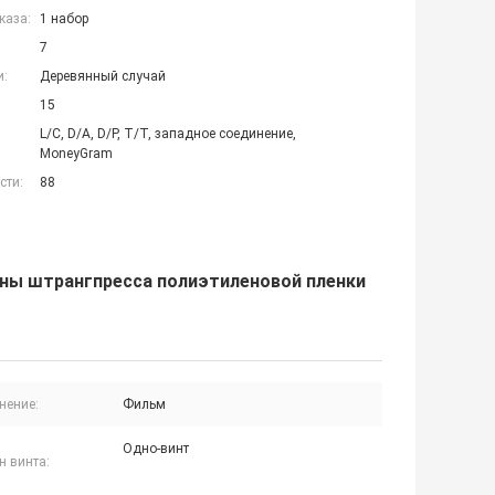
каза:
1 набор
7
и:
Деревянный случай
15
L/C, D/A, D/P, T/T, западное соединение,
MoneyGram
сти:
88
ы штрангпресса полиэтиленовой пленки
нение:
Фильм
Одно-винт
н винта: