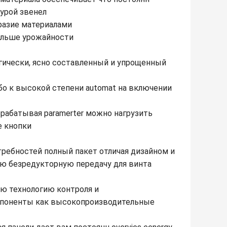
урой звенел
разие материалами
ольше урожайности
гически, ясно составленный и упрощенный
бо к высокой степени automat на включении
рабатывая paramerter можно нагрузить
е кнопки
ребностей полный пакет отличая дизайном и
ю безредукторную передачу для винта
ю технологию контроля и
мпоненты как высокопроизводительные