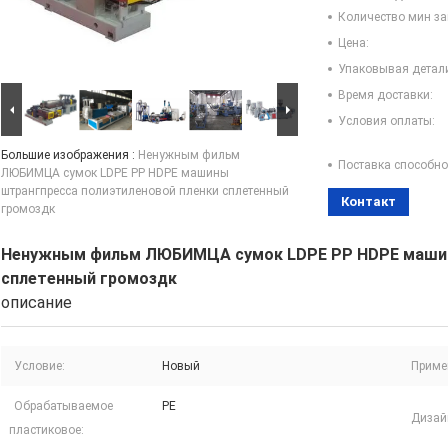
Количество мин за
Цена:
Упаковывая детал
Время доставки:
Условия оплаты:
Большие изображения :
Ненужным фильм
Поставка способно
ЛЮБИМЦА сумок LDPE PP HDPE машины
штрангпресса полиэтиленовой пленки сплетенный
Контакт
громоздк
Ненужным фильм ЛЮБИМЦА сумок LDPE PP HDPE машин
сплетенный громоздк
описание
Условие:
Новый
Приме
Обрабатываемое
PE
Дизай
пластиковое: