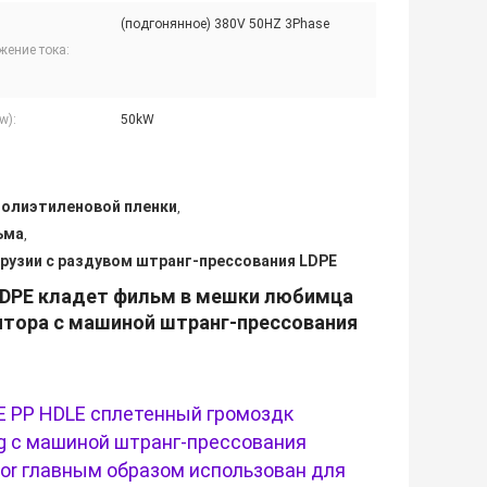
(подгонянное) 380V 50HZ 3Phase
жение тока:
w):
50kW
 полиэтиленовой пленки
,
ьма
,
рузии с раздувом штранг-прессования LDPE
HDPE кладет фильм в мешки любимца
ятора с машиной штранг-прессования
 PP HDLE сплетенный громоздк
ng с машиной штранг-прессования
tor главным образом использован для